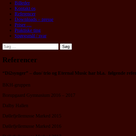
Billeder
Kontakt os
Referencer
Downloads – presse
Priser …
Praktiske ting
Spørgsmål / svar
Søg
efter:
Referencer
“Di2synger” – duo/ trio og Eternal Music har bl.a. følgende refe
BKH-gruppen
Borupgaard Gymnasium 2016 – 2017
Dalby Hallen
Døllefjellemusse Marked 2015
Døllefjellemusse Marked 2016