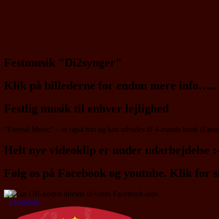
Festmusik "Di2synger"
Klik på billederne for endnu mere info…..
Festlig musik til enhver lejlighed
“Eternal Music” – er også trio og kan udvides til 4-mands band (Eter
Helt nye videoklip er under udarbejdelse
Følg os på Facebook og youtube. Klik for si