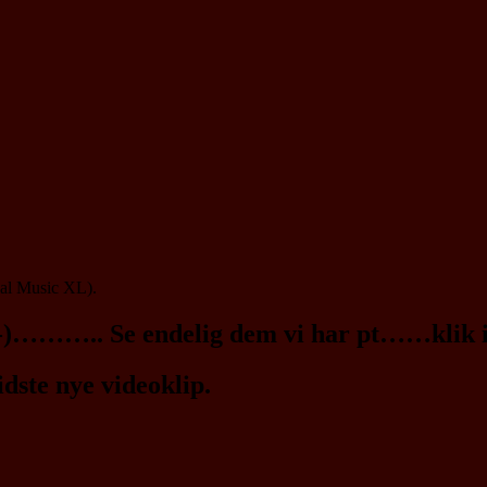
nal Music XL).
 :-)……….. Se endelig dem vi har pt……klik
dste nye videoklip.