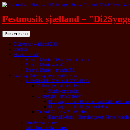
Festmusik sjælland – "Di2Synge
Søg
Hop
Primær menu
til
indhold
Di2synger – juletid 2024
Forside
Hvem er vi??
Eternal Music/Di2synger – duo’en
Eternal Music – trio’en
Eternal Music 4-mands XL
Lyd- og Video og hvad spiller vi??
VIDEOKLIP VÆLG I MENUEN
Di2synger – duo videoer
Studie-optagelse
Di2synger – trio videoer
Di2synger – trio Herrefrokost Døllefjellem
Di2synger – trio til gymnasiefest
Eternal Music – Bandvideoer
Eternal Music – Bandudgaven Novo Nordis
Danske kunstnere
Udenlandske kunstnere